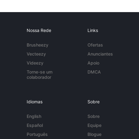
Nossa Rede
Links
Brusheezy
Ofertas
Vecteezy
Anunciantes
Videezy
Apoio
Torne-se um
DMCA
colaborador
Idiomas
Sobre
English
Sobre
Español
Equipe
Português
Blogue