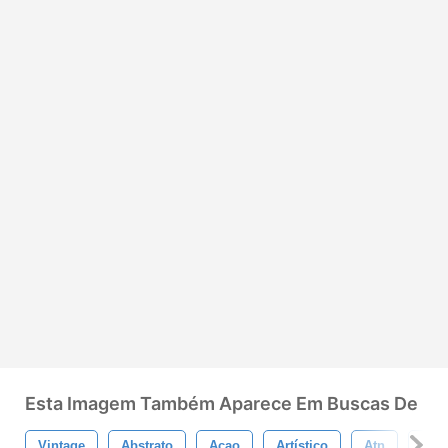
Esta Imagem Também Aparece Em Buscas De
Vintage
Abstrato
Açao
Artístico
Atn
Gru