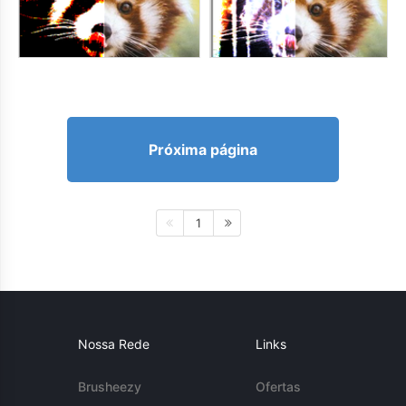
Próxima página
1
Nossa Rede
Links
Brusheezy
Ofertas