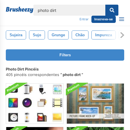
echar
Entrar
Inscreva-se
Sujeira
Sujo
Grunge
Chão
Impureza
Squa
Filters
Photo Dirt Pincéis
405 pincéis correspondentes
photo dirt