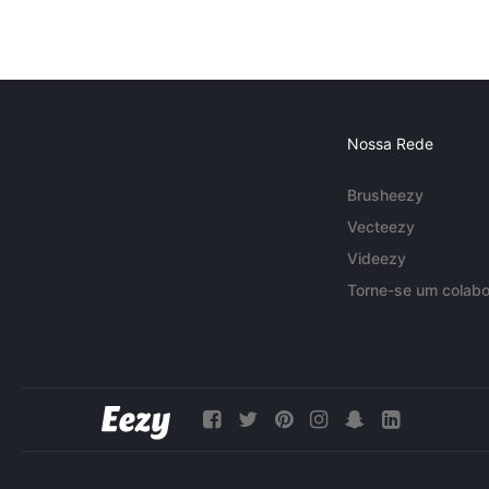
Nossa Rede
Brusheezy
Vecteezy
Videezy
Torne-se um colabo