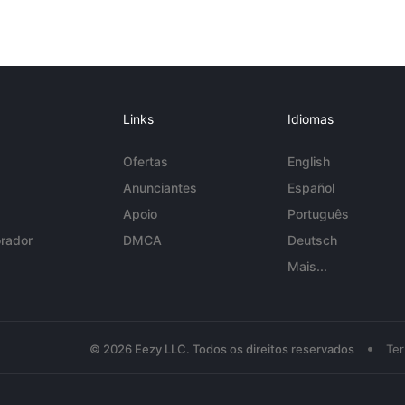
Links
Idiomas
Ofertas
English
Anunciantes
Español
Apoio
Português
rador
DMCA
Deutsch
Mais...
•
© 2026 Eezy LLC. Todos os direitos reservados
Te