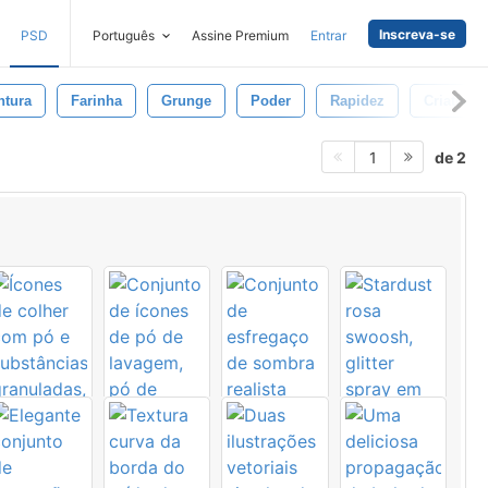
Inscreva-se
PSD
Português
Assine Premium
Entrar
ntura
Farinha
Grunge
Poder
Rapidez
Criativo
de 2
1