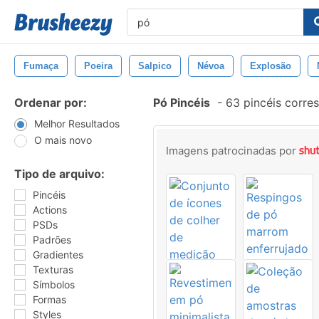
Fumaça
Poeira
Salpico
Névoa
Explosão
Ordenar por:
Pó Pincéis
-
63 pincéis corre
Melhor Resultados
O mais novo
Imagens patrocinadas por
Tipo de arquivo:
Pincéis
Actions
PSDs
Padrões
Gradientes
Texturas
Símbolos
Formas
Styles