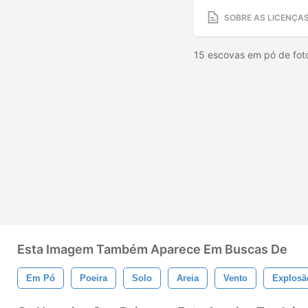
SOBRE AS LICENÇA
15 escovas em pó de fot
Esta Imagem Também Aparece Em Buscas De
Em Pó
Poeira
Solo
Areia
Vento
Explosã