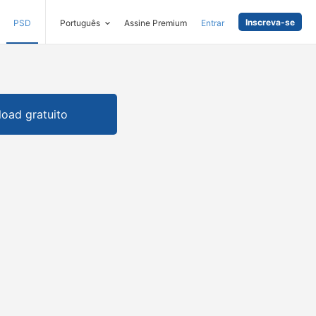
Inscreva-se
PSD
Português
Assine Premium
Entrar
oad gratuito