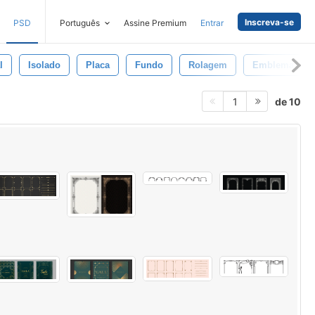
Inscreva-se
PSD
Português
Assine Premium
Entrar
l
Isolado
Placa
Fundo
Rolagem
Emblema
de 10
1