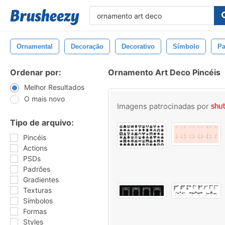
Ornamental
Decoração
Decorativo
Símbolo
Pa
Ordenar por:
Ornamento Art Deco Pincéis
Melhor Resultados
O mais novo
Imagens patrocinadas por
Tipo de arquivo:
Pincéis
Actions
PSDs
Padrões
Gradientes
Texturas
Símbolos
Formas
Styles