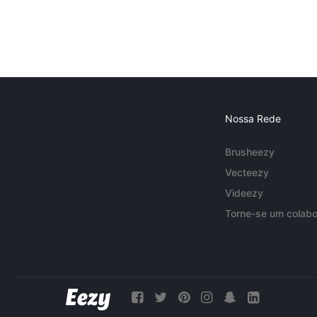
Nossa Rede
Brusheezy
Vecteezy
Videezy
Torne-se um colabo