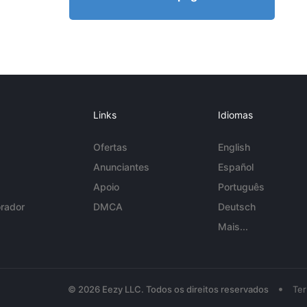
Links
Idiomas
Ofertas
English
Anunciantes
Español
Apoio
Português
rador
DMCA
Deutsch
Mais...
•
© 2026 Eezy LLC. Todos os direitos reservados
Te