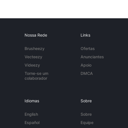
Nossa Rede
Links
Brusheezy
Ofertas
Vecteezy
Anunciantes
Videezy
Apoio
Torne-se um
DMCA
colaborador
Idiomas
Sobre
English
Sobre
Español
Equipe