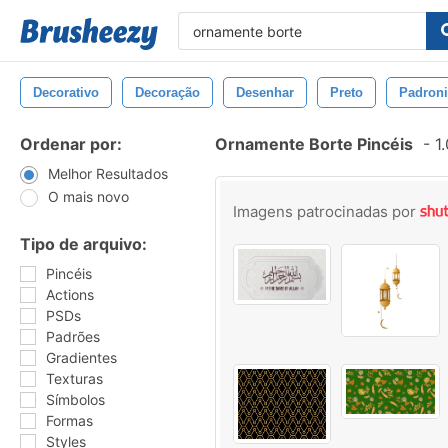
Decorativo
Decoração
Desenhar
Preto
Padroni
Ordenar por:
Ornamente Borte Pincéis
-
1.
Melhor Resultados
O mais novo
Imagens patrocinadas por
Tipo de arquivo:
Pincéis
Actions
PSDs
Padrões
Gradientes
Texturas
Símbolos
Formas
Styles