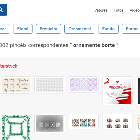
Vetores
Fotos
Vídeo
zar
Floral
Fronteira
Ornamental
Fundo
Forma
002 pincéis correspondentes
ornamente borte