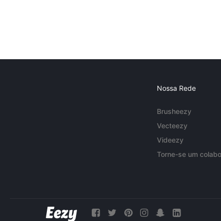
Nossa Rede
Brusheezy
Vecteezy
Videezy
Torne-se um colabo