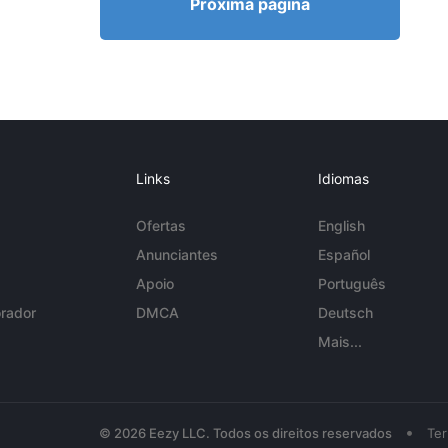
Próxima página
Links
Idiomas
Ofertas
English
Anunciantes
Español
Apoio
Português
rador
DMCA
Deutsch
Mais...
•
© 2026 Eezy LLC. Todos os direitos reservados
Te