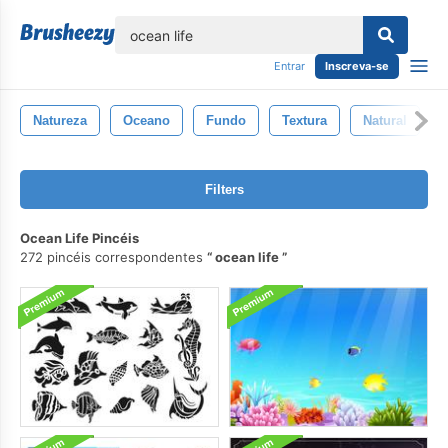
echar
Entrar
Inscreva-se
Natureza
Oceano
Fundo
Textura
Natural
Filters
Ocean Life Pincéis
272 pincéis correspondentes
ocean life