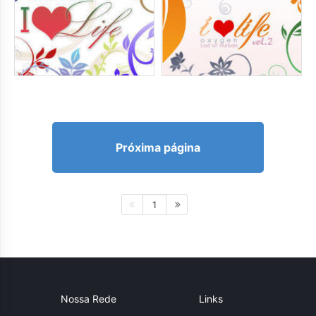
Próxima página
1
Nossa Rede
Links