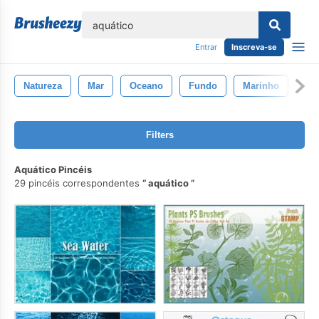
echar
Entrar
Inscreva-se
Natureza
Mar
Oceano
Fundo
Marinho
Filters
Aquático Pincéis
29 pincéis correspondentes
aquático