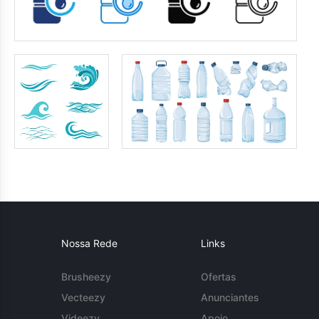
Nossa Rede
Links
Brusheezy
Ofertas
Vecteezy
Anunciantes
Videezy
Apoio