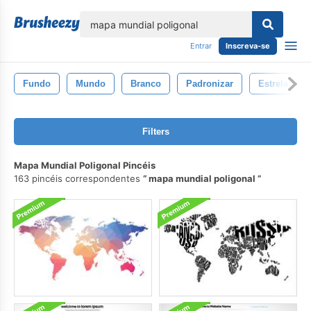
echar
Entrar
Inscreva-se
Fundo
Mundo
Branco
Padronizar
Estrela
Filters
Mapa Mundial Poligonal Pincéis
163 pincéis correspondentes
mapa mundial poligonal