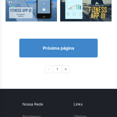
Próxima página
1
Nossa Rede
Links
Brusheezy
Ofertas