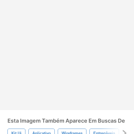
Esta Imagem Também Aparece Em Buscas De
Kit Ui
Aplicativo
Wireframes
Entregáveis
Flu