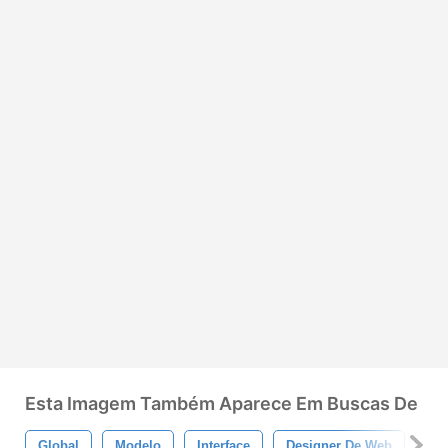
Esta Imagem Também Aparece Em Buscas De
Global
Modelo
Interface
Designer De Web
Des