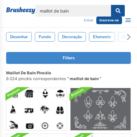
echar
Entrar
Inscreva-se
Desenhar
Fundo
Decoração
Elemento
Abstrat
Filters
Maillot De Bain Pincéis
9.024 pincéis correspondentes
maillot de bain