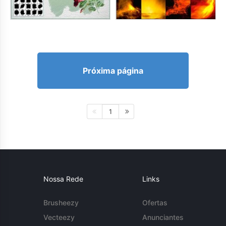
Próxima página
1
Nossa Rede
Links
Brusheezy
Ofertas
Vecteezy
Anunciantes