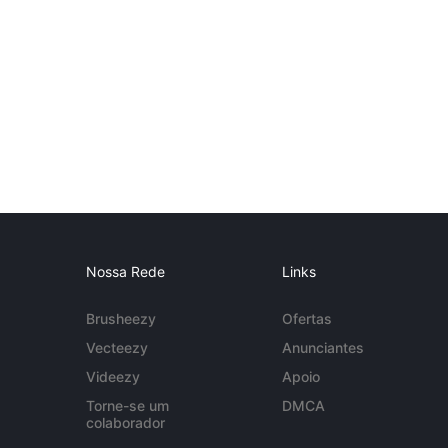
Nossa Rede
Links
Brusheezy
Ofertas
Vecteezy
Anunciantes
Videezy
Apoio
Torne-se um
DMCA
colaborador