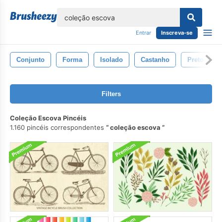
echar
Entrar
Inscreva-se
Conjunto
Forma
Isolado
Castanho
Preto
Filters
Coleção Escova Pincéis
1.160 pincéis correspondentes
coleção escova