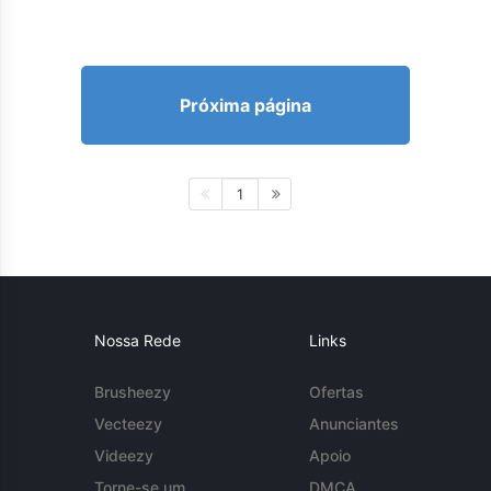
Próxima página
1
Nossa Rede
Links
Brusheezy
Ofertas
Vecteezy
Anunciantes
Videezy
Apoio
Torne-se um
DMCA