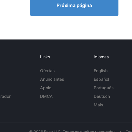
Próxima página
Links
Idiomas
Ofertas
English
Anunciantes
Español
Apoio
Português
rador
DMCA
Deutsch
Mais...
•
© 2026 Eezy LLC. Todos os direitos reservados
Te