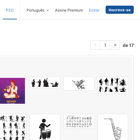
Inscreva-se
PSD
Português
Assine Premium
Entrar
de 17
1