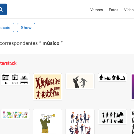
Vetores
Fotos
Vídeo
sicais
Show
 correspondentes
músico