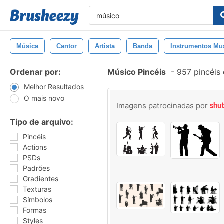
Música
Cantor
Artista
Banda
Instrumentos Mu
Ordenar por:
Músico Pincéis
-
957 pincéis
Melhor Resultados
O mais novo
Imagens patrocinadas por
Tipo de arquivo:
Pincéis
Actions
PSDs
Padrões
Gradientes
Texturas
Símbolos
Formas
Styles