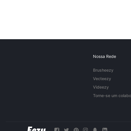
Nossa Rede
Brusheezy
Vecteezy
Videezy
Torne-se um colabo