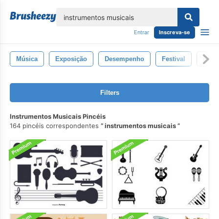
echar
Entrar
Inscreva-se
Música
Exposição
Desempenho
Festival
Palh
Filters
Instrumentos Musicais Pincéis
164 pincéis correspondentes
instrumentos musicais