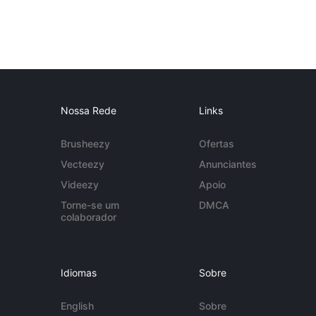
Nossa Rede
Links
Brusheezy
Ofertas
Vecteezy
Anunciantes
Videezy
Apoio
Torne-se um
DMCA
colaborador
Idiomas
Sobre
English
Sobre