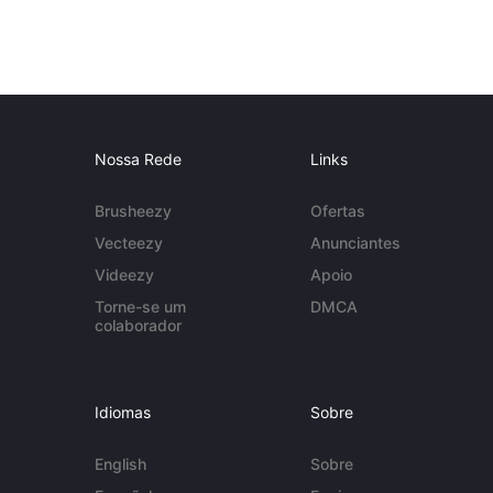
Nossa Rede
Links
Brusheezy
Ofertas
Vecteezy
Anunciantes
Videezy
Apoio
Torne-se um
DMCA
colaborador
Idiomas
Sobre
English
Sobre