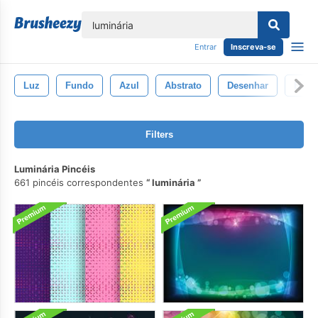
echar
Entrar
Inscreva-se
Luz
Fundo
Azul
Abstrato
Desenhar
Brilh
Filters
Luminária Pincéis
661 pincéis correspondentes
luminária