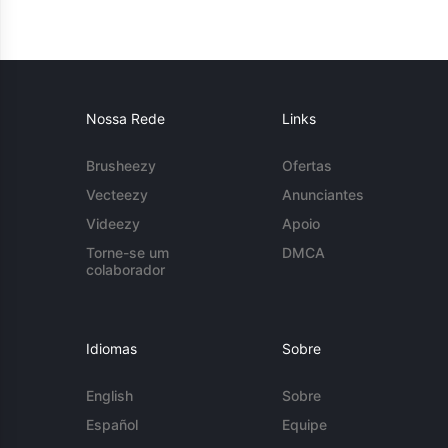
Nossa Rede
Links
Brusheezy
Ofertas
Vecteezy
Anunciantes
Videezy
Apoio
Torne-se um
DMCA
colaborador
Idiomas
Sobre
English
Sobre
Español
Equipe