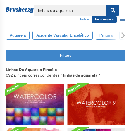
echar
Entrar
Inscreva-se
Aquarela
Acidente Vascular Encefálico
Pintura
Text
Filters
Linhas De Aquarela Pincéis
692 pincéis correspondentes
linhas de aquarela