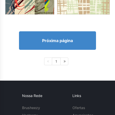
Próxima página
1
Nossa Rede
Links
Brusheezy
Ofertas