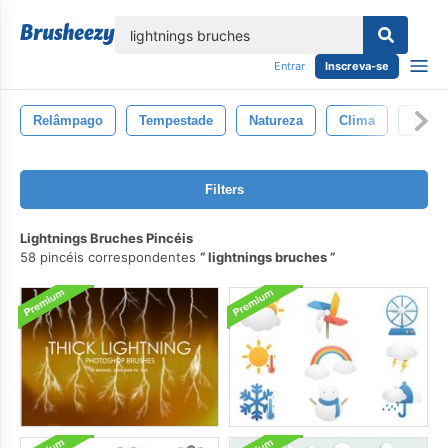
echar
Entrar
Inscreva-se
Relâmpago
Tempestade
Natureza
Clima
Trovã
Filters
Lightnings Bruches Pincéis
58 pincéis correspondentes
lightnings bruches