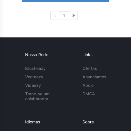
1
Nossa Rede
Links
Brusheezy
Ofertas
Vecteezy
Anunciantes
Videezy
Apoio
Torne-se um
DMCA
colaborador
Idiomas
Sobre