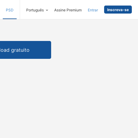
Inscreva-se
PSD
Português
Assine Premium
Entrar
oad gratuito