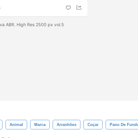
S
va ABR. High Res 2500 px vol.5
Animal
Marca
Arranhões
Coçar
Pano De Fund