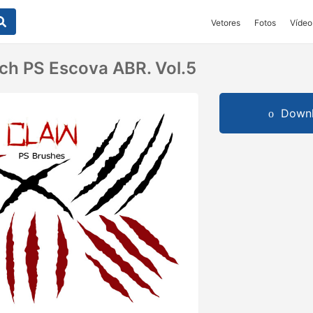
Vetores
Fotos
Vídeo
ch PS Escova ABR. Vol.5
Downl