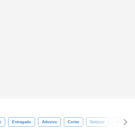
o
Estragado
Adesivo
Cortar
Golpear
Descanse