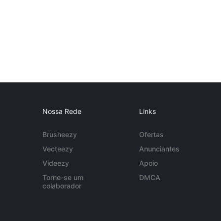
Nossa Rede
Links
Brusheezy
Ofertas
Vecteezy
Anunciantes
Videezy
Apoio
Torne-se um
DMCA
colaborador