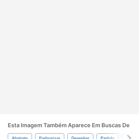
Esta Imagem Também Aparece Em Buscas De
Abstrato
Padronizar
Desenhar
Partido
Destru