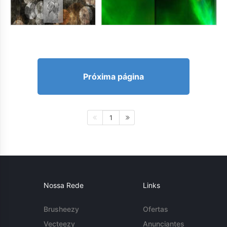
Próxima página
1
Nossa Rede
Links
Brusheezy
Ofertas
Vecteezy
Anunciantes