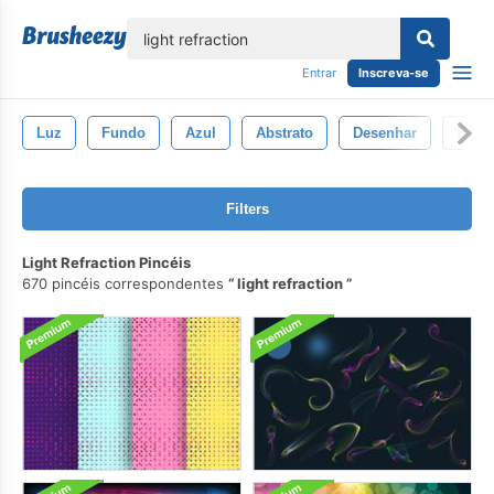
echar
Entrar
Inscreva-se
Luz
Fundo
Azul
Abstrato
Desenhar
Brilh
Filters
Light Refraction Pincéis
670 pincéis correspondentes
light refraction