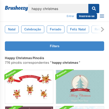
echar
Entrar
Inscreva-se
Natal
Celebração
Feriado
Feliz Natal
Retro
Filters
Happy Christmas Pincéis
776 pincéis correspondentes
happy christmas