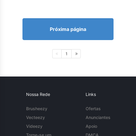
Próxima página
1
Nossa Rede
Links
Brusheezy
Ofertas
Vecteezy
Anunciantes
Videezy
Apoio
Torne-se um
DMCA