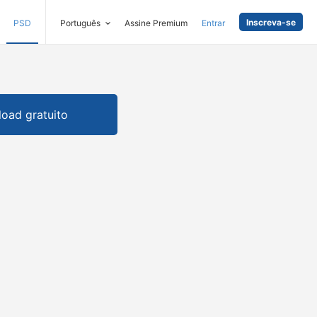
Inscreva-se
PSD
Português
Assine Premium
Entrar
oad gratuito