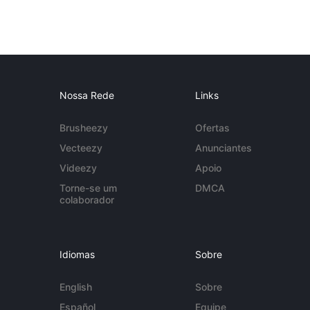
Nossa Rede
Links
Brusheezy
Ofertas
Vecteezy
Anunciantes
Videezy
Apoio
Torne-se um
DMCA
colaborador
Idiomas
Sobre
English
Sobre
Español
Equipe