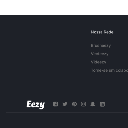
Nossa Rede
Brusheezy
Vecteezy
Videezy
Torne-se um colabo