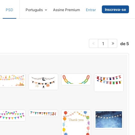
Inscreva-se
PSD
Português
Assine Premium
Entrar
de 5
1