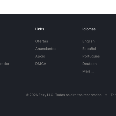
Links
Idiomas
Ofertas
English
Anunciantes
Español
Apoio
Português
rador
DMCA
Deutsch
Mais...
•
© 2026 Eezy LLC. Todos os direitos reservados
Te