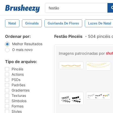
Natal
Grinalda
Guirlanda De Flores
Luzes De Natal
Ordenar por:
Festão Pincéis
-
504 pincéis 
Melhor Resultados
O mais novo
Imagens patrocinadas por
Tipo de arquivo:
Pincéis
Actions
PSDs
Padrões
Gradientes
Texturas
Símbolos
Formas
Styles