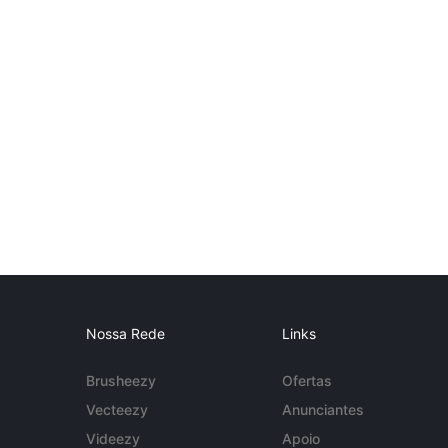
Nossa Rede
Links
Brusheezy
Ofertas
Vecteezy
Anunciantes
Videezy
Apoio