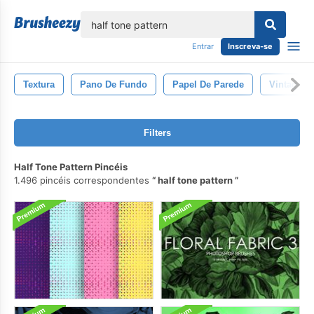
echar
Entrar
Inscreva-se
Textura
Pano De Fundo
Papel De Parede
Vintage
Filters
Half Tone Pattern Pincéis
1.496 pincéis correspondentes
half tone pattern