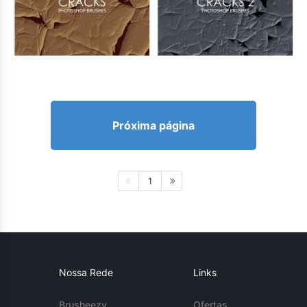
Próxima página
1
Nossa Rede
Links
Brusheezy
Ofertas