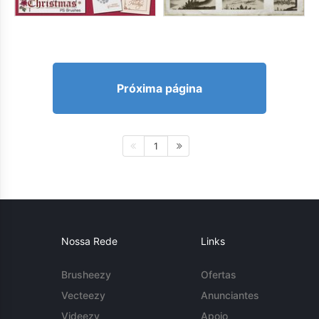
Próxima página
1
Nossa Rede
Links
Brusheezy
Ofertas
Vecteezy
Anunciantes
Videezy
Apoio