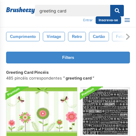
echar
Entrar
Inscreva-se
Cumprimento
Vintage
Retro
Cartão
Feliz
Filters
Greeting Card Pincéis
485 pincéis correspondentes
greeting card