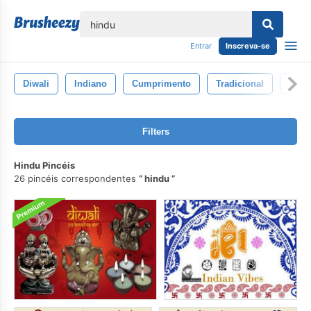
echar
Entrar
Inscreva-se
Diwali
Indiano
Cumprimento
Tradicional
Trad
Filters
Hindu Pincéis
26 pincéis correspondentes
hindu