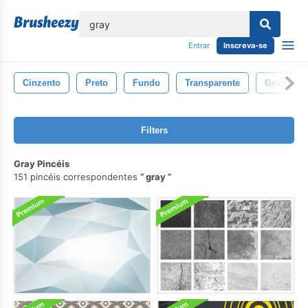
echar
Entrar
Inscreva-se
Cinzento
Preto
Fundo
Transparente
Grunge
Filters
Gray Pincéis
151 pincéis correspondentes
gray