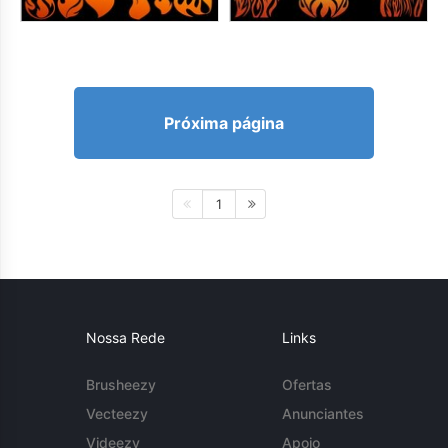
Próxima página
1
Nossa Rede
Links
Brusheezy
Ofertas
Vecteezy
Anunciantes
Videezy
Apoio