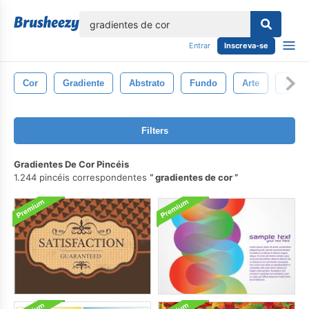
echar
Entrar
Inscreva-se
Cor
Gradiente
Abstrato
Fundo
Arte
Brilh
Filters
Gradientes De Cor Pincéis
1.244 pincéis correspondentes
gradientes de cor