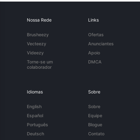
Nossa Rede
Links
Brusheezy
Ofertas
Vecteezy
Anunciantes
Videezy
Apoio
Torne-se um
DMCA
colaborador
Idiomas
Sobre
English
Sobre
Español
Equipe
Português
Blogue
Deutsch
Contato