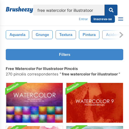
echar
Entrar
Inscreva-se
Aquarela
Grunge
Textura
Pintura
Acidente Vas
Filters
Free Watercolor For Illustratoor Pincéis
270 pincéis correspondentes
free watercolor for illustratoor