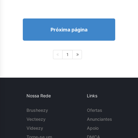
Próxima página
1
Nossa Rede
Links
Brusheezy
Ofertas
Vecteezy
Anunciantes
Videezy
Apoio
Torne-se um
DMCA