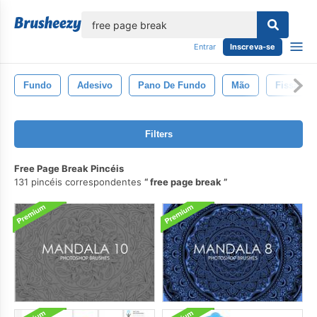
echar
Entrar
Inscreva-se
Fundo
Adesivo
Pano De Fundo
Mão
Fissão
Filters
Free Page Break Pincéis
131 pincéis correspondentes
free page break