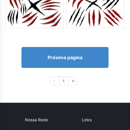
Próxima página
1
Nossa Rede
Links