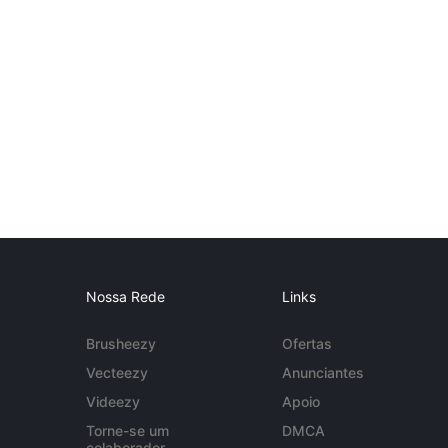
Nossa Rede
Links
Brusheezy
Ofertas
Vecteezy
Anunciantes
Videezy
Apoio
Torne-se um
DMCA
colaborador