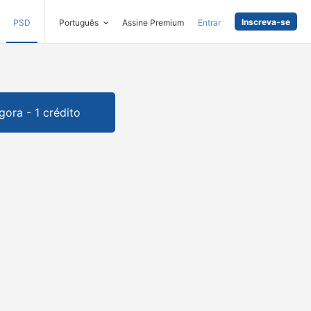
Inscreva-se
PSD
Português
Assine Premium
Entrar
gora - 1 crédito