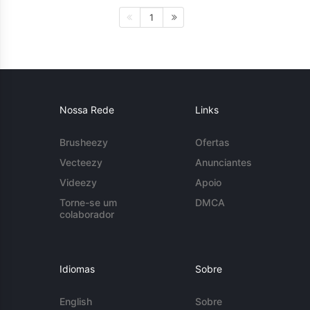
1
Nossa Rede
Links
Brusheezy
Ofertas
Vecteezy
Anunciantes
Videezy
Apoio
Torne-se um
DMCA
colaborador
Idiomas
Sobre
English
Sobre