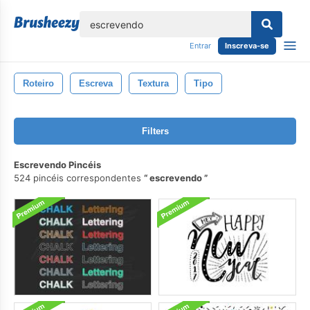
echar
Entrar
Inscreva-se
Roteiro
Escreva
Textura
Tipo
Filters
Escrevendo Pincéis
524 pincéis correspondentes
escrevendo