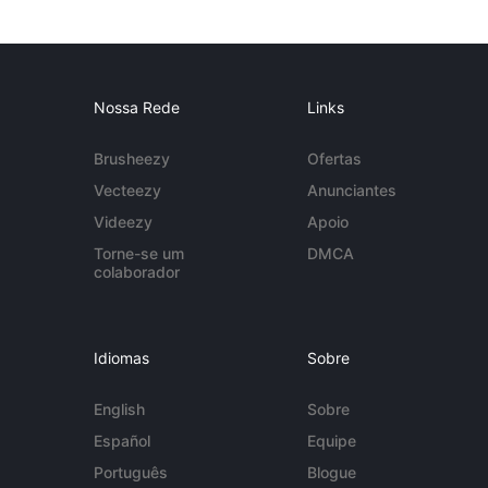
Nossa Rede
Links
Brusheezy
Ofertas
Vecteezy
Anunciantes
Videezy
Apoio
Torne-se um
DMCA
colaborador
Idiomas
Sobre
English
Sobre
Español
Equipe
Português
Blogue