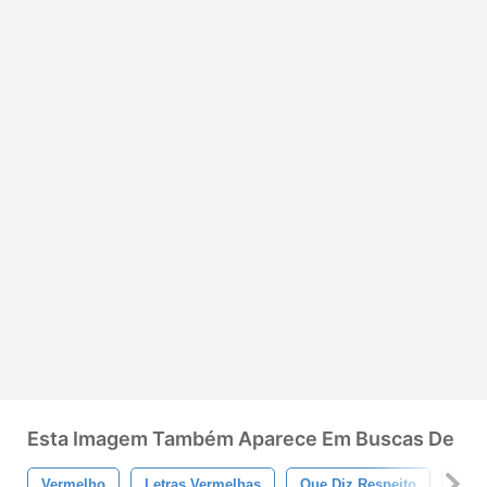
Esta Imagem Também Aparece Em Buscas De
Vermelho
Letras Vermelhas
Que Diz Respeito
Resp