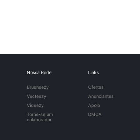
Nossa Rede
Links
Brusheezy
Ofertas
Vecteezy
Anunciantes
Videezy
Apoio
Torne-se um
DMCA
colaborador