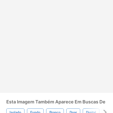
Esta Imagem Também Aparece Em Buscas De
Isolado
Fundo
Branco
Doar
Digital
Esca