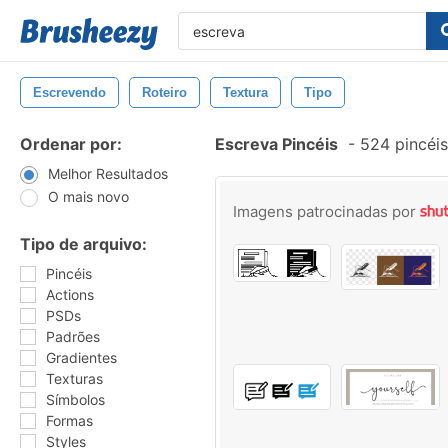
Escrevendo
Roteiro
Textura
Tipo
Ordenar por:
Escreva Pincéis
-
524 pincéi
Melhor Resultados
O mais novo
Imagens patrocinadas por
Tipo de arquivo:
Pincéis
Actions
PSDs
Padrões
Gradientes
Texturas
Símbolos
Formas
Styles