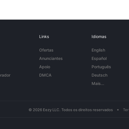
Links
Idiomas
Ofertas
English
Anunciantes
Español
Apoio
Português
rador
DMCA
Deutsch
Mais...
•
© 2026 Eezy LLC. Todos os direitos reservados
Te