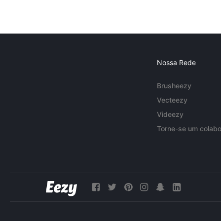
Nossa Rede
Brusheezy
Vecteezy
Videezy
Torne-se um colabo