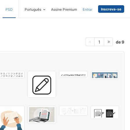
Inscreva-se
PSD
Português
Assine Premium
Entrar
de 9
1