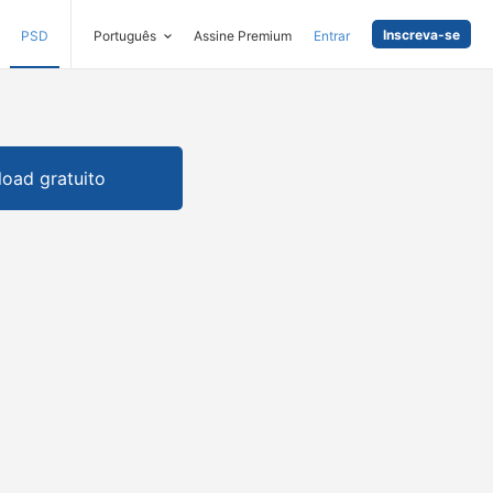
Inscreva-se
PSD
Português
Assine Premium
Entrar
oad gratuito