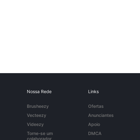
Nossa Rede
Links
Brusheezy
Ofertas
Vecteezy
Anunciantes
Videezy
Apoio
Torne-se um
DMCA
colaborador