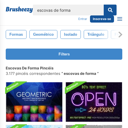
echar
Entrar
Inscreva-se
Formas
Geométrico
Isolado
Triângulo
Flecha
Filters
Escovas De Forma Pincéis
3.177 pincéis correspondentes
escovas de forma