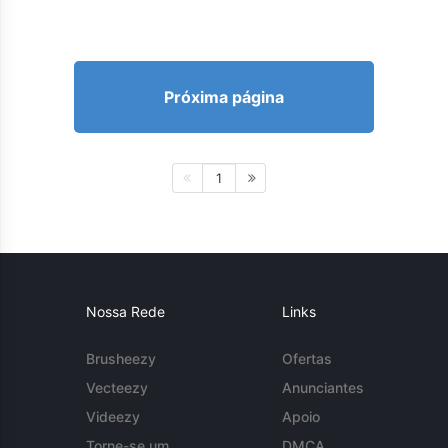
Próxima página
1
Nossa Rede
Links
Brusheezy
Ofertas
Vecteezy
Anunciantes
Videezy
Apoio
Torne-se um
DMCA