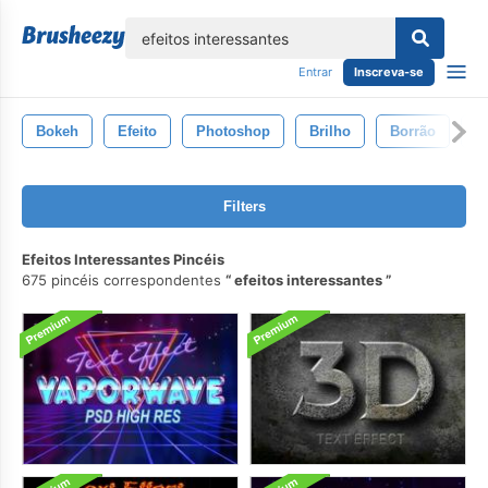
echar
Entrar
Inscreva-se
Bokeh
Efeito
Photoshop
Brilho
Borrão
Br
Filters
Efeitos Interessantes Pincéis
675 pincéis correspondentes
efeitos interessantes