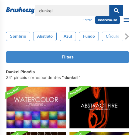
echar
Entrar
Inscreva-se
Sombrio
Abstrato
Azul
Fundo
Círculo
Te
Filters
Dunkel Pincéis
341 pincéis correspondentes
dunkel