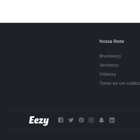
Nossa Rede
Brusheezy
Vecteezy
Videezy
Torne-se um colabo