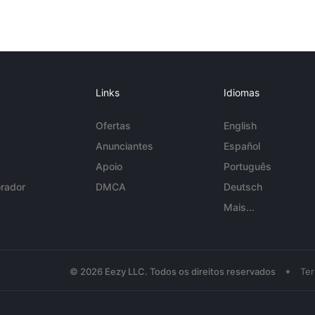
Links
Idiomas
Ofertas
English
Anunciantes
Español
Apoio
Português
rador
DMCA
Deutsch
Mais...
•
© 2026 Eezy LLC. Todos os direitos reservados
Te